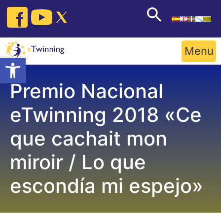
Skip
to
content
Menu
Open toolbar
Premio Nacional
eTwinning 2018 «Ce
que cachait mon
miroir / Lo que
escondía mi espejo»