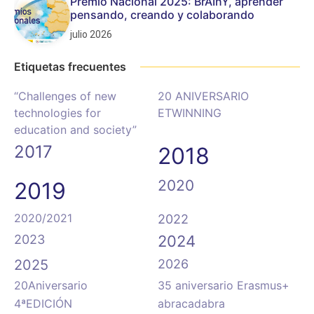
Premio Nacional 2025: BrAInY, aprender
pensando, creando y colaborando
julio 2026
Etiquetas frecuentes
“Challenges of new
20 ANIVERSARIO
technologies for
ETWINNING
education and society”
2017
2018
2020
2019
2020/2021
2022
2023
2024
2025
2026
20Aniversario
35 aniversario Erasmus+
4ªEDICIÓN
abracadabra