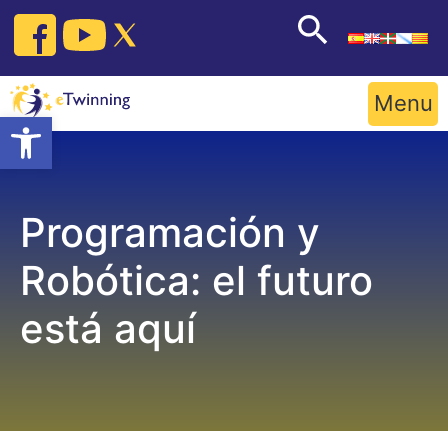
Skip
to
content
Menu
Open toolbar
Programación y
Robótica: el futuro
está aquí