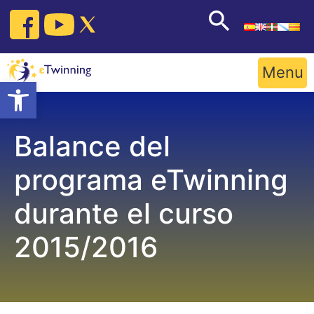
Skip
to
content
Menu
Open toolbar
Balance del
programa eTwinning
durante el curso
2015/2016