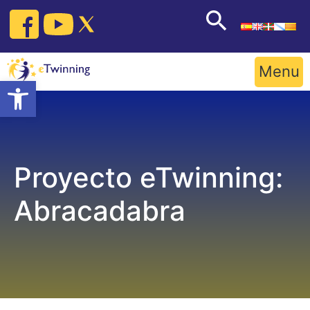
Skip
to
content
Menu
Open toolbar
Proyecto eTwinning:
Abracadabra