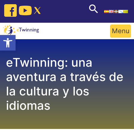
Skip
to
content
Menu
Open toolbar
eTwinning: una
aventura a través de
la cultura y los
idiomas