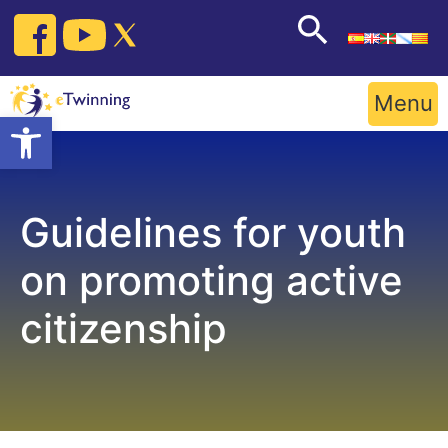
Skip
to
content
Menu
Open toolbar
Guidelines for youth
on promoting active
citizenship