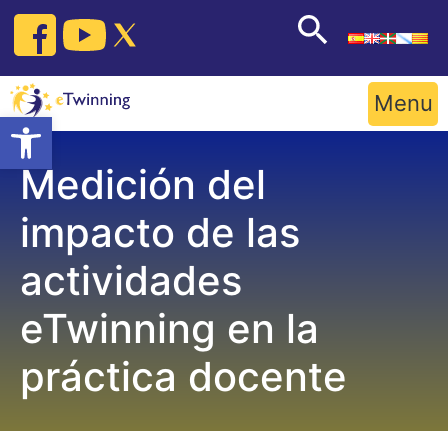
Skip
to
content
Menu
Open toolbar
Medición del
impacto de las
actividades
eTwinning en la
práctica docente