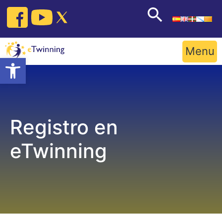
Skip
to
content
Menu
Open toolbar
Registro en
eTwinning