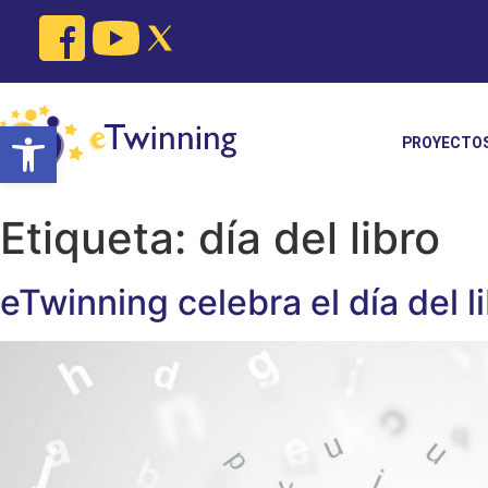
Skip
to
content
Open toolbar
PROYECTO
Etiqueta:
día del libro
eTwinning celebra el día del l