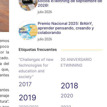
socios eTwinning de septiembre de
2026!
julio 2026
Premio Nacional 2025: BrAInY,
aprender pensando, creando y
colaborando
julio 2026
demos
mpoco
Etiquetas frecuentes
or la
cado.
“Challenges of new
20 ANIVERSARIO
a del
technologies for
ETWINNING
 que,
education and
antes
society”
2017
2018
vantes
2020
2019
enaje
tura”.
2020/2021