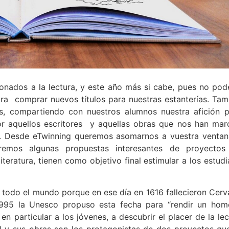
cionados a la lectura, y este año más si cabe, pues no po
para comprar nuevos títulos para nuestras estanterías. Ta
s, compartiendo con nuestros alumnos nuestra afición p
por aquellos escritores y aquellas obras que nos han mar
imo. Desde eTwinning queremos asomarnos a vuestra ventan
remos algunas propuestas interesantes de proyectos
teratura, tienen como objetivo final estimular a los estudi
 en todo el mundo porque en ese día en 1616 fallecieron Cer
1995 la Unesco propuso esta fecha para “rendir un hom
en particular a los jóvenes, a descubrir el placer de la lec