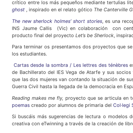
crítico entre los más pequeños mediante tertulias lit
ghost
, inspirado en el relato gótico
The Canterville 
The new sherlock holmes’ short stories
, es una reco
INS Jaume Callis (Vic) en colaboración con centro
producto final del proyecto
Let’s be Sherlock
, inspir
Para terminar os presentamos dos proyectos que se 
los estudiantes.
Cartas desde la sombra / Les lettres des ténèbres
es
de Bachillerato del IES Vega de Atarfe y sus socios 
que las dos mujeres van contando la situación de sus
Guerra Civil hasta la llegada de la democracia en Esp
Reading makes me fly,
proyecto que se articula en t
poemas
creado por alumnos de primaria del
Col·legi
Si buscáis más sugerencias de lectura o modelos de
creativa con eTwinning a través de la creación de lib