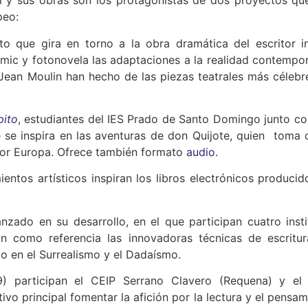
al y sus obras son los protagonistas de dos proyectos qu
peo:
o que gira en torno a la obra dramática del escritor in
ic y fotonovela las adaptaciones a la realidad contempo
Jean Moulin han hecho de las piezas teatrales más célebr
pito
, estudiantes del IES Prado de Santo Domingo junto co
 se inspira en las aventuras de don Quijote, quien toma
 por Europa. Ofrece también formato
audio
.
ntos artísticos inspiran los libros electrónicos producid
zado en su desarrollo, en el que participan cuatro insti
como referencia las innovadoras técnicas de escritur
o en el Surrealismo y el Dadaísmo.
 participan el CEIP Serrano Clavero (Requena) y el
vo principal fomentar la afición por la lectura y el pensam