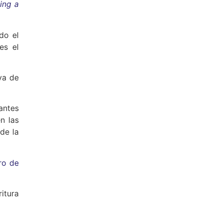
ing a
do el
es el
va de
antes
n las
de la
bro de
itura