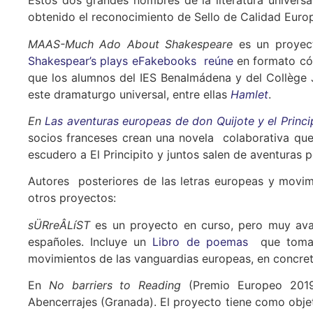
Estos dos grandes nombres de la literatura univers
obtenido el reconocimiento de Sello de Calidad Euro
MAAS-Much Ado About Shakespeare
es un proyect
Shakespear’s plays eFakebooks reúne
en formato cóm
que los alumnos del IES Benalmádena y del Collège 
este dramaturgo universal, entre ellas
Hamlet
.
En
Las aventuras europeas de don Quijote y el Princi
socios franceses crean una novela colaborativa que
escudero a El Principito y juntos salen de aventuras
Autores posteriores de las letras europeas y movimie
otros proyectos:
sÜRreÂLíST
es un proyecto en curso, pero muy avan
españoles. Incluye un
Libro de poemas
que toman 
movimientos de las vanguardias europeas, en concret
En
No barriers to Reading
(Premio Europeo 2019)
Abencerrajes (Granada). El proyecto tiene como objeti