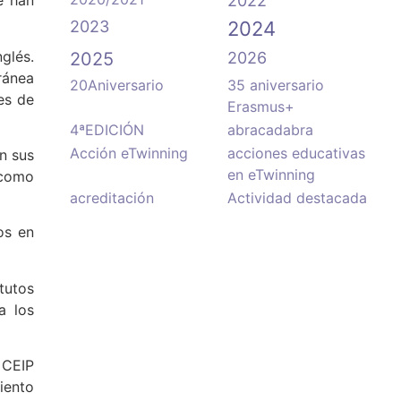
2022
e han
2023
2024
glés.
2025
2026
ránea
20Aniversario
35 aniversario
es de
Erasmus+
4ªEDICIÓN
abracadabra
Acción eTwinning
acciones educativas
n sus
en eTwinning
 como
acreditación
Actividad destacada
os en
tutos
a los
 CEIP
iento