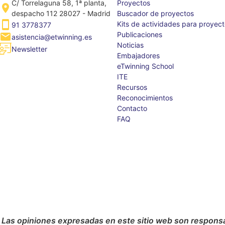
C/ Torrelaguna 58, 1ª planta,
Proyectos
despacho 112 28027 - Madrid
Buscador de proyectos
Kits de actividades para proyec
91 3778377
Publicaciones
asistencia@etwinning.es
Noticias
Newsletter
Embajadores
eTwinning School
ITE
Recursos
Reconocimientos
Contacto
FAQ
 Las opiniones expresadas en este sitio web son responsab