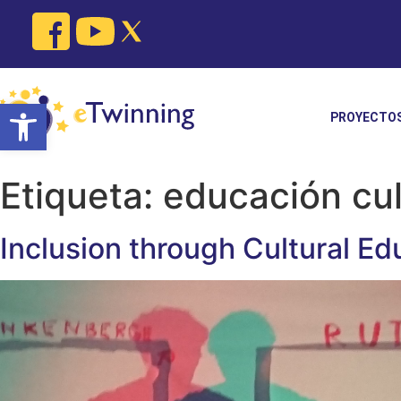
Skip
to
content
Open toolbar
PROYECTO
Etiqueta:
educación cul
Inclusion through Cultural Ed