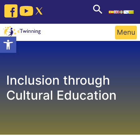
Skip
to
content
Menu
Open toolbar
Inclusion through
Cultural Education