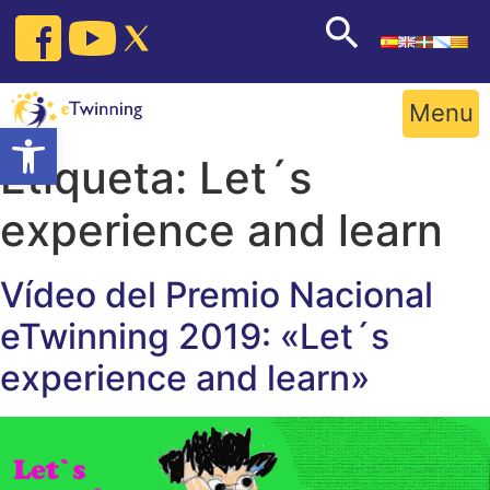
Skip
to
content
Menu
Open toolbar
Etiqueta:
Let´s
experience and learn
Vídeo del Premio Nacional
eTwinning 2019: «Let´s
experience and learn»