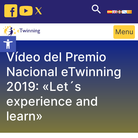
Skip
to
content
Menu
Open toolbar
Vídeo del Premio
Nacional eTwinning
2019: «Let´s
experience and
learn»