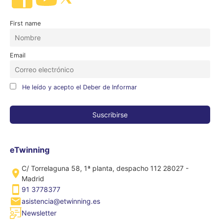
First name
Email
He leído y acepto el Deber de Informar
eTwinning
C/ Torrelaguna 58, 1ª planta, despacho 112 28027 -
Madrid
91 3778377
asistencia@etwinning.es
Newsletter