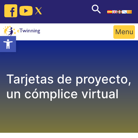
Skip
to
content
Menu
Open toolbar
Tarjetas de proyecto,
un cómplice virtual