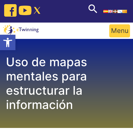
Skip
to
content
Menu
Open toolbar
Uso de mapas
mentales para
estructurar la
información