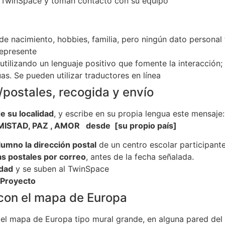
el TwinSpace y toman contacto con su equipo
s de nacimiento, hobbies, familia, pero ningún dato personal 
represente
tilizando un lenguaje positivo que fomente la interacción;
s. Se pueden utilizar traductores en línea
/postales, recogida y envío
e su localidad
, y escribe en su propia lengua este mensaje:
STAD, PAZ , AMOR desde [su propio país]
lumno la dirección postal
de un centro escolar participante
as postales por correo
, antes de la fecha señalada.
idad
y se suben al TwinSpace
 Proyecto
 con el mapa de Europa
a el mapa de Europa tipo mural grande, en alguna pared del