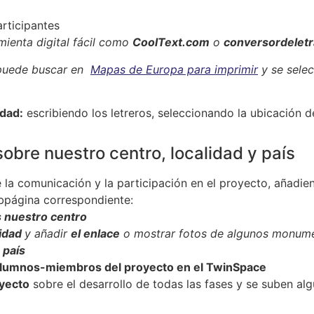
articipantes
ienta digital fácil como
CoolText.com
o
conversordelet
 puede buscar en
Mapas de Europa para imprimir
y se selec
idad:
escribiendo los letreros, seleccionando la ubicación 
obre nuestro centro, localidad y país
e la comunicación y la participación en el proyecto, añadi
bpágina correspondiente:
 nuestro centro
lidad
y añadir
el enlace
o mostrar fotos de algunos monumen
 país
alumnos-miembros del proyecto en el TwinSpace
oyecto
sobre el desarrollo de todas las fases y se suben alg