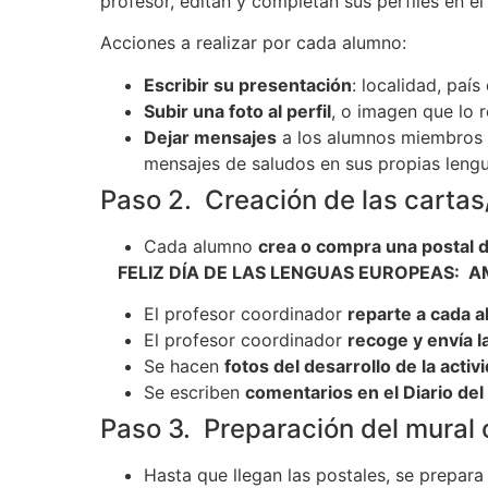
profesor, editan y completan sus perfiles en 
Acciones a realizar por cada alumno:
Escribir su presentación
: localidad, paí
Subir una foto al perfil
, o imagen que lo 
Dejar mensajes
a los alumnos miembros u
mensajes de saludos en sus propias lengua
Paso 2. Creación de las cartas
Cada alumno
crea o compra una postal d
FELIZ DÍA DE LAS LENGUAS EUROPEAS: AMI
El profesor coordinador
reparte a cada a
El profesor coordinador
recoge y envía l
Se hacen
fotos del desarrollo de la activ
Se escriben
comentarios en el Diario del
Paso 3. Preparación del mural
Hasta que llegan las postales, se prepar