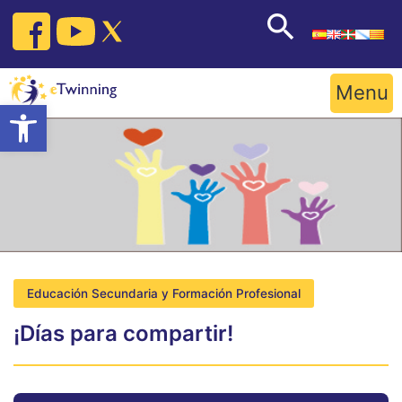
Skip
to
content
Menu
Open toolbar
Educación Secundaria y Formación Profesional
¡Días para compartir!