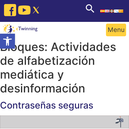
Skip
to
content
Menu
Open toolbar
Bloques:
Actividades
de alfabetización
mediática y
desinformación
Contraseñas seguras