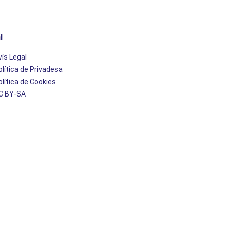
l
vís Legal
olítica de Privadesa
olítica de Cookies
C BY-SA