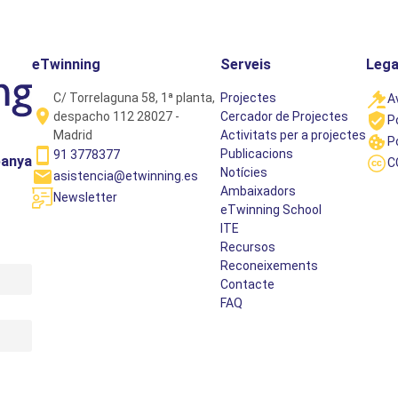
eTwinning
Serveis
Lega
C/ Torrelaguna 58, 1ª planta,
Projectes
A
despacho 112 28027 -
Cercador de Projectes
P
Madrid
Activitats per a projectes
P
Publicacions
91 3778377
panya
C
Notícies
asistencia@etwinning.es
Ambaixadors
Newsletter
eTwinning School
ITE
Recursos
Reconeixements
Contacte
FAQ