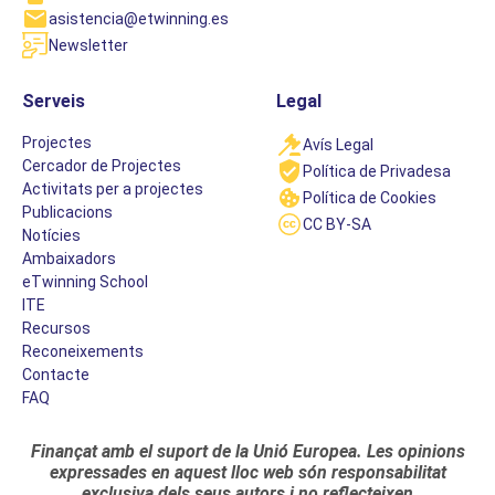
asistencia@etwinning.es
Newsletter
Serveis
Legal
Projectes
Avís Legal
Cercador de Projectes
Política de Privadesa
Activitats per a projectes
Política de Cookies
Publicacions
CC BY-SA
Notícies
Ambaixadors
eTwinning School
ITE
Recursos
Reconeixements
Contacte
FAQ
Finançat amb el suport de la Unió Europea. Les opinions
expressades en aquest lloc web són responsabilitat
exclusiva dels seus autors i no reflecteixen