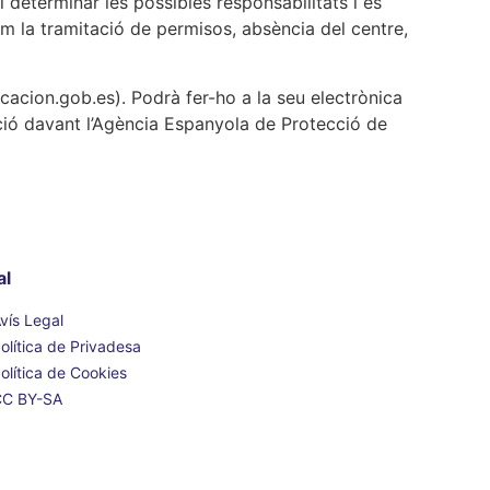
 determinar les possibles responsabilitats i es
m la tramitació de permisos, absència del centre,
cacion.gob.es). Podrà fer-ho a la seu electrònica
mació davant l’Agència Espanyola de Protecció de
al
vís Legal
olítica de Privadesa
olítica de Cookies
CC BY-SA