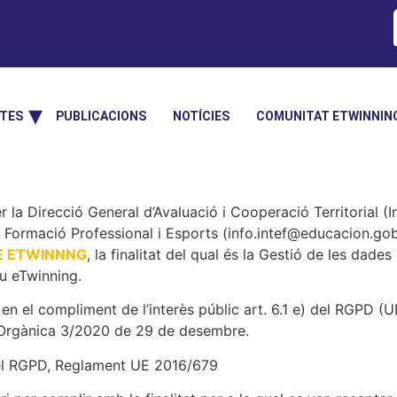
TES
PUBLICACIONS
NOTÍCIES
COMUNITAT ETWINNIN
la Direcció General d’Avaluació i Cooperació Territorial (I
, Formació Professional i Esports (info.intef@educacion.go
E ETWINNNG
, la finalitat del qual és la Gestió de les dade
eu eTwinning.
en el compliment de l’interès públic art. 6.1 e) del RGPD (
i Orgànica 3/2020 de 29 de desembre.
 del RGPD, Reglament UE 2016/679