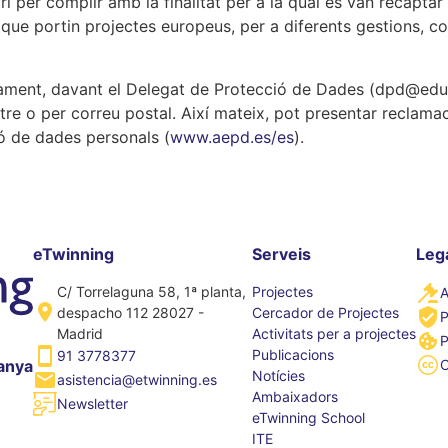
per complir amb la finalitat per a la qual es van recaptar i
ue portin projectes europeus, per a diferents gestions, co
eglament, davant el Delegat de Protecció de Dades (dpd@edu
istre o per correu postal. Així mateix, pot presentar recla
ió de dades personals (
www.aepd.es/es
).
eTwinning
Serveis
Leg
C/ Torrelaguna 58, 1ª planta,
Projectes
A
despacho 112 28027 -
Cercador de Projectes
P
Madrid
Activitats per a projectes
P
Publicacions
91 3778377
anya
Notícies
asistencia@etwinning.es
Ambaixadors
Newsletter
eTwinning School
ITE