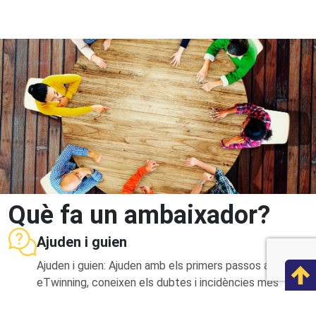
Què fa un ambaixador?
Ajuden i guien
Ajuden i guien: Ajuden amb els primers passos a
eTwinning, coneixen els dubtes i incidències més
comuns i guien els eTwinners.