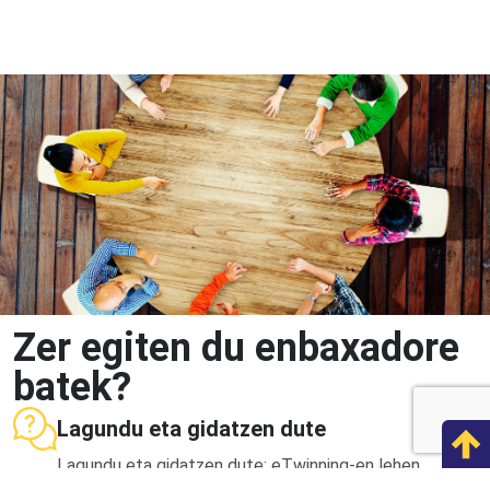
Zer egiten du enbaxadore
batek?
Lagundu eta gidatzen dute
Lagundu eta gidatzen dute: eTwinning-en lehen