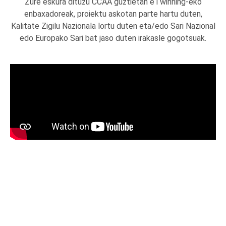
Zure eskura dituzu CCAA guztietan eTwinning-eko
enbaxadoreak, proiektu askotan parte hartu duten,
Kalitate Zigilu Nazionala lortu duten eta/edo Sari Nazional
edo Europako Sari bat jaso duten irakasle gogotsuak.