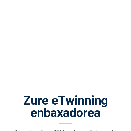
Zure eTwinning
enbaxadorea