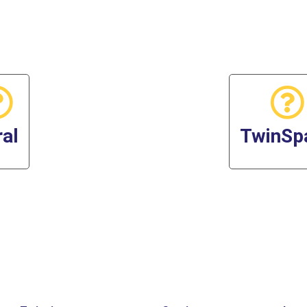
ral
TwinSp