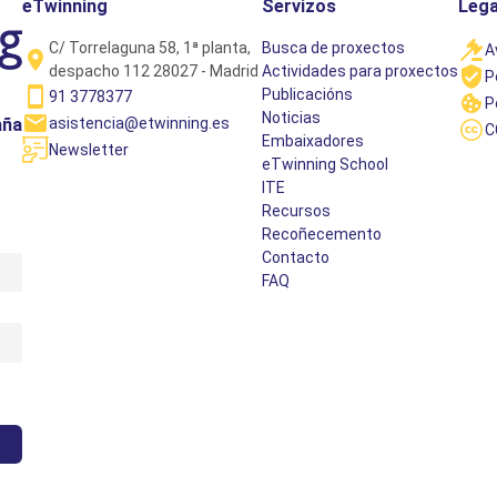
eTwinning
Servizos
Lega
C/ Torrelaguna 58, 1ª planta,
Busca de proxectos
A
despacho 112 28027 - Madrid
Actividades para proxectos
P
Publicacións
91 3778377
P
Noticias
asistencia@etwinning.es
aña
C
Embaixadores
Newsletter
eTwinning School
ITE
Recursos
Recoñecemento
Contacto
FAQ