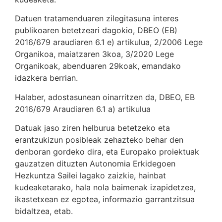
Datuen tratamenduaren zilegitasuna interes
publikoaren betetzeari dagokio, DBEO (EB)
2016/679 araudiaren 6.1 e) artikulua, 2/2006 Lege
Organikoa, maiatzaren 3koa, 3/2020 Lege
Organikoak, abenduaren 29koak, emandako
idazkera berrian.
Halaber, adostasunean oinarritzen da, DBEO, EB
2016/679 Araudiaren 6.1 a) artikulua
Datuak jaso ziren helburua betetzeko eta
erantzukizun posibleak zehazteko behar den
denboran gordeko dira, eta Europako proiektuak
gauzatzen dituzten Autonomia Erkidegoen
Hezkuntza Sailei lagako zaizkie, hainbat
kudeaketarako, hala nola baimenak izapidetzea,
ikastetxean ez egotea, informazio garrantzitsua
bidaltzea, etab.