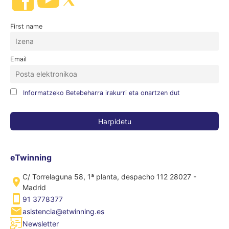
First name
Email
Informatzeko Betebeharra irakurri eta onartzen dut
eTwinning
C/ Torrelaguna 58, 1ª planta, despacho 112 28027 -
Madrid
91 3778377
asistencia@etwinning.es
Newsletter