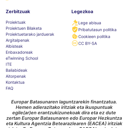
Zerbitzuak
Legezkoa
Proiektuak
Lege abisua
Proiektuen Bilaketa
Pribatutasun politika
Proiektuetarako jarduerak
Cookieen politika
Argitalpenak
CC BY-SA
Albisteak
Enbaxadoreak
eTwinning School
ITE
Baliabideak
Aitorpenak
Kontaktua
FAQ
Europar Batasunaren laguntzarekin finantzatua.
Hemen adierazitako iritziak eta ikuspuntuak
egile(ar)en erantzukizunekoak dira eta ez dute
zertan Europar Batasunaren edo Europar Hezkuntza
eta Kultura Agentzia Betearazlearen (EACEA) iritziak