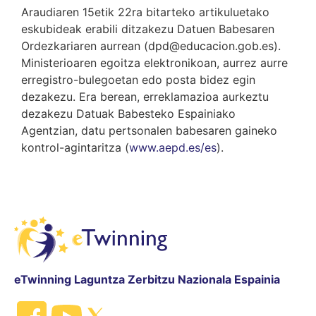
Araudiaren 15etik 22ra bitarteko artikuluetako
eskubideak erabili ditzakezu Datuen Babesaren
Ordezkariaren aurrean (dpd@educacion.gob.es).
Ministerioaren egoitza elektronikoan, aurrez aurre
erregistro-bulegoetan edo posta bidez egin
dezakezu. Era berean, erreklamazioa aurkeztu
dezakezu Datuak Babesteko Espainiako
Agentzian, datu pertsonalen babesaren gaineko
kontrol-agintaritza (
www.aepd.es/es
).
eTwinning Laguntza Zerbitzu Nazionala Espainia