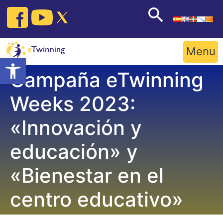
Skip
to
content
Menu
Open toolbar
Campaña eTwinning
Weeks 2023:
«Innovación y
educación» y
«Bienestar en el
centro educativo»