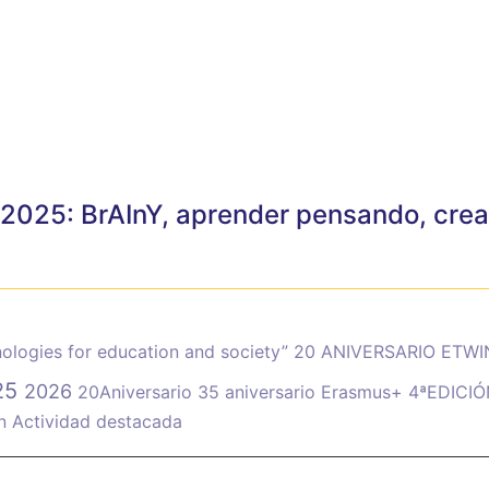
 2025: BrAInY, aprender pensando, cre
ologies for education and society”
20 ANIVERSARIO ETW
25
2026
20Aniversario
35 aniversario Erasmus+
4ªEDICI
ón
Actividad destacada