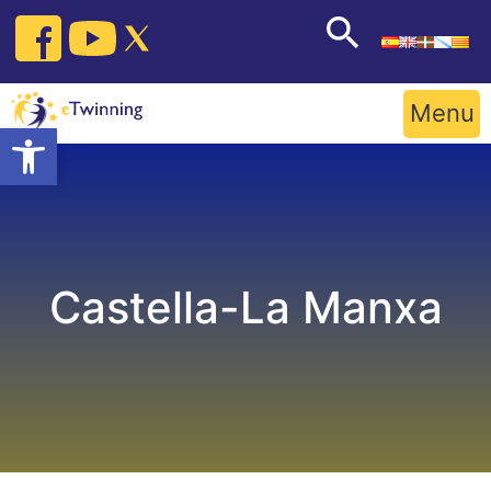
Skip
to
content
Menu
Open toolbar
Castella-La Manxa