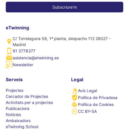
eTwinning
C/ Torrelaguna 58, 1ª planta, despacho 112 28027 -
Madrid
91 3778377
asistencia@etwinning.es
Newsletter
Serveis
Legal
Projectes
Avís Legal
Cercador de Projectes
Política de Privadesa
Activitats per a projectes
Política de Cookies
Publicacions
CC BY-SA
Notícies
Ambaixadors
eTwinning School