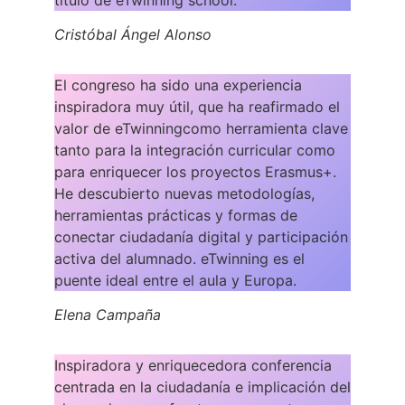
Cristóbal Ángel Alonso
El congreso ha sido una experiencia
inspiradora muy útil, que ha reafirmado el
valor de eTwinningcomo herramienta clave
tanto para la integración curricular como
para enriquecer los proyectos Erasmus+.
He descubierto nuevas metodologías,
herramientas prácticas y formas de
conectar ciudadanía digital y participación
activa del alumnado. eTwinning es el
puente ideal entre el aula y Europa.
Elena Campaña
Inspiradora y enriquecedora conferencia
centrada en la ciudadanía e implicación del