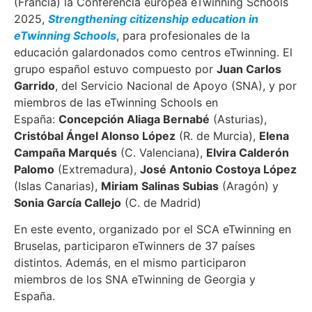
(Francia) la Conferencia europea eTwinning Schools
2025,
Strengthening citizenship education in
eTwinning Schools
, para profesionales de la
educación galardonados como centros eTwinning. El
grupo español estuvo compuesto por
Juan Carlos
Garrido
, del Servicio Nacional de Apoyo (SNA), y por
miembros de las eTwinning Schools en
España:
Concepción Aliaga Bernabé
(Asturias),
Cristóbal Ángel Alonso López
(R. de Murcia),
Elena
Campaña Marqués
(C. Valenciana),
Elvira Calderón
Palomo
(Extremadura),
José Antonio Costoya López
(Islas Canarias),
Miriam Salinas Subias
(Aragón) y
Sonia García Callejo
(C. de Madrid)
En este evento, organizado por el SCA eTwinning en
Bruselas, participaron eTwinners de 37 países
distintos. Además, en el mismo participaron
miembros de los SNA eTwinning de Georgia y
España.