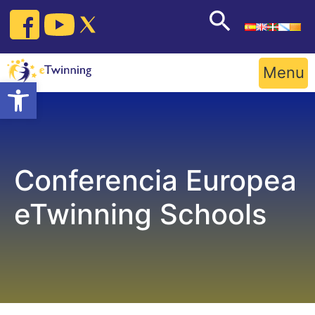
Skip
to
content
Menu
Open toolbar
Conferencia Europea
eTwinning Schools