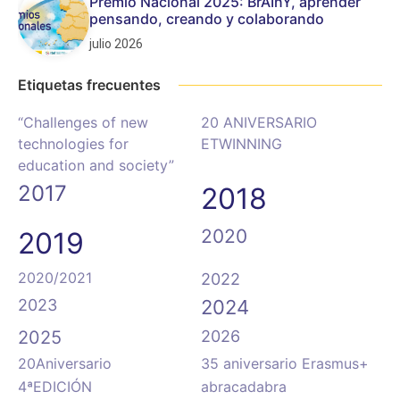
Premio Nacional 2025: BrAInY, aprender
pensando, creando y colaborando
julio 2026
Etiquetas frecuentes
“Challenges of new
20 ANIVERSARIO
technologies for
ETWINNING
education and society”
2017
2018
2020
2019
2020/2021
2022
2023
2024
2025
2026
20Aniversario
35 aniversario Erasmus+
4ªEDICIÓN
abracadabra