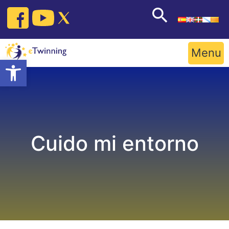
Skip
to
content
Menu
Open toolbar
Cuido mi entorno