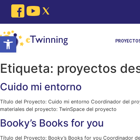
Skip
to
content
Open toolbar
PROYECTO
Etiqueta:
proyectos de
Cuido mi entorno
Título del Proyecto: Cuido mi entorno Coordinador del proy
materiales del proyecto: TwinSpace del proyecto
Booky’s Books for you
Título del Proyecto: Booky’s Books for you Coordinador de