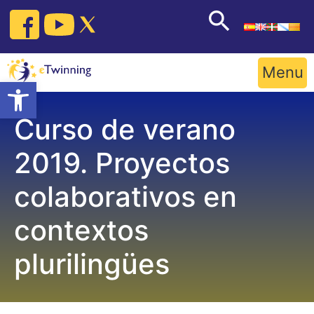
Skip
to
content
Menu
Open toolbar
Curso de verano
2019. Proyectos
colaborativos en
contextos
plurilingües