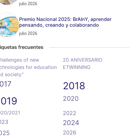
julio 2026
Premio Nacional 2025: BrAInY, aprender
pensando, creando y colaborando
julio 2026
iquetas frecuentes
hallenges of new
20 ANIVERSARIO
chnologies for education
ETWINNING
d society”
017
2018
2020
2019
020/2021
2022
023
2024
025
2026