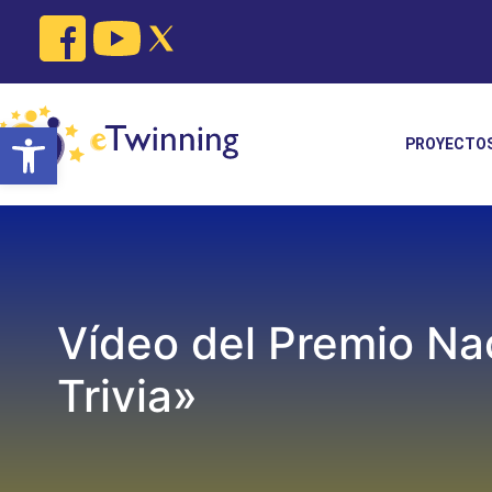
Skip
to
content
Open toolbar
PROYECTO
Vídeo del Premio Nac
Trivia»