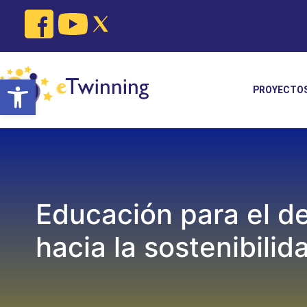
Skip
to
content
Open toolbar
PROYECTO
Educación para el de
hacia la sostenibilid