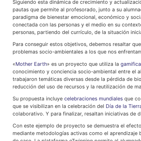
Siguiendo esta dinámica de crecimiento y actualizaci
pautas que permite al profesorado, junto a su alumna
paradigma de bienestar emocional, económico y social
conectada con las personas y el medio en su contexto
personas, partiendo del currículo, de la situación ini
Para conseguir estos objetivos, debemos resaltar que 
problemas socio-ambientales a los que nos enfrentam
«
Mother Earth
» es un proyecto que utiliza la
gamifica
conocimiento y conciencia socio-ambiental entre el a
trabajaron temáticas diversas desde la pérdida de bio
reducción del uso de recursos y la reutilización de ma
Su propuesta incluye
celebraciones mundiales
que con
que se visibilizan en la celebración del
Día de la Tierr
colaborativo. Y para finalizar, resaltan iniciativas de 
Con este ejemplo de proyecto se demuestra el efecto 
mediante metodologías activas como el aprendizaje b
de caso. La plataforma eTwinning permite al alumnado