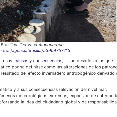
a Brasílica. Geovana Albuquerque.
photos/agenciabrasilia/53904757713
mo sus
causas y consecuencias,
son desafíos a los que
tico podría definirse como las alteraciones de los patron
el resultado del efecto invernadero antropogénico derivado 
ático y a sus consecuencias (elevación del nivel mar,
fenómenos meteorológicos extremos, expansión de enfermed
Reforzando la idea del ciudadano global y de responsabilid