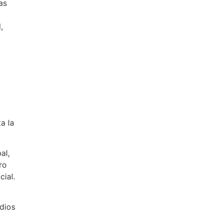
as
,
a la
al,
ro
cial.
dios