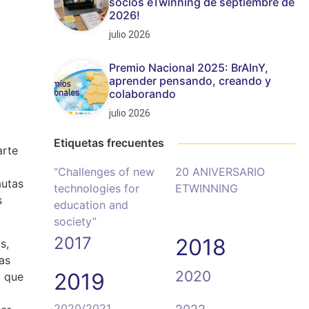
socios eTwinning de septiembre de
2026!
julio 2026
Premio Nacional 2025: BrAInY,
aprender pensando, creando y
colaborando
julio 2026
Etiquetas frecuentes
arte
“Challenges of new
20 ANIVERSARIO
autas
technologies for
ETWINNING
s
education and
society”
2017
2018
s,
as
2020
2019
o que
2020/2021