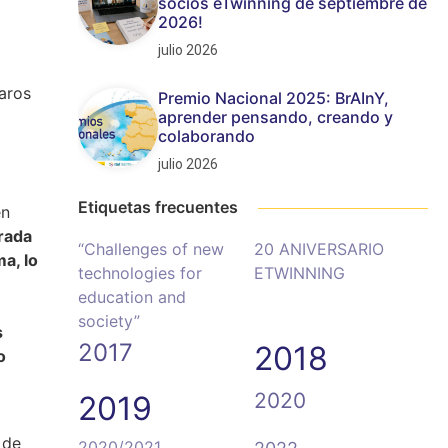
socios eTwinning de septiembre de
2026!
julio 2026
taros
Premio Nacional 2025: BrAInY,
aprender pensando, creando y
colaborando
julio 2026
Etiquetas frecuentes
en
irada
“Challenges of new
20 ANIVERSARIO
a, lo
technologies for
ETWINNING
education and
society”
s
2017
2018
o
2020
2019
 de
2020/2021