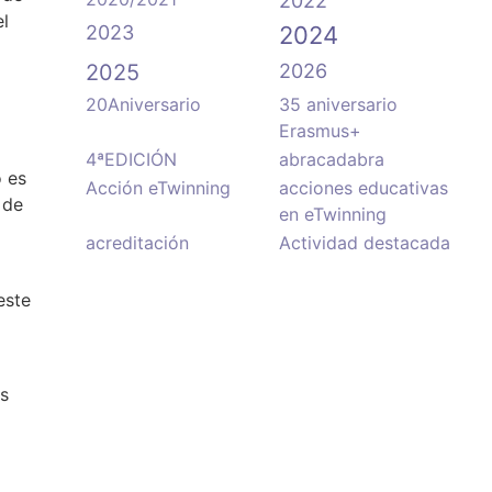
2022
el
2023
2024
2025
2026
20Aniversario
35 aniversario
Erasmus+
4ªEDICIÓN
abracadabra
o es
Acción eTwinning
acciones educativas
 de
en eTwinning
acreditación
Actividad destacada
este
ás