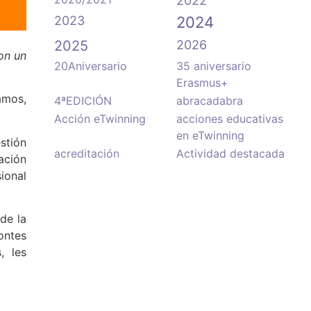
2022
2023
2024
2025
2026
on un
20Aniversario
35 aniversario
Erasmus+
amos,
4ªEDICIÓN
abracadabra
Acción eTwinning
acciones educativas
en eTwinning
stión
acreditación
Actividad destacada
ación
sional
de la
ontes
, les