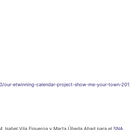
/our-etwinning-calendar-project-show-me-your-town-201
M. Isabel Vila Figueroa y Marta Úbeda Abad para el
SNA