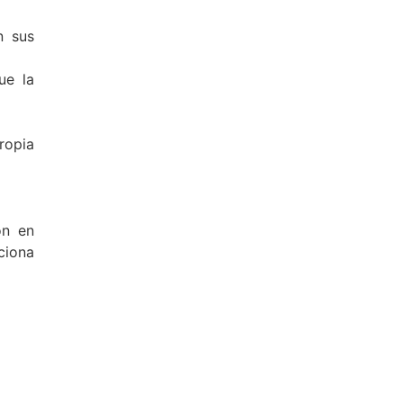
n sus
ue la
ropia
ón en
ciona