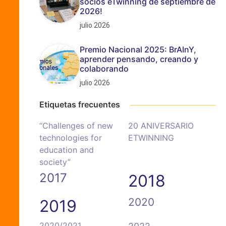
socios eTwinning de septiembre de
2026!
julio 2026
Premio Nacional 2025: BrAInY,
aprender pensando, creando y
colaborando
julio 2026
Etiquetas frecuentes
“Challenges of new
20 ANIVERSARIO
technologies for
ETWINNING
education and
society”
2017
2018
2020
2019
2020/2021