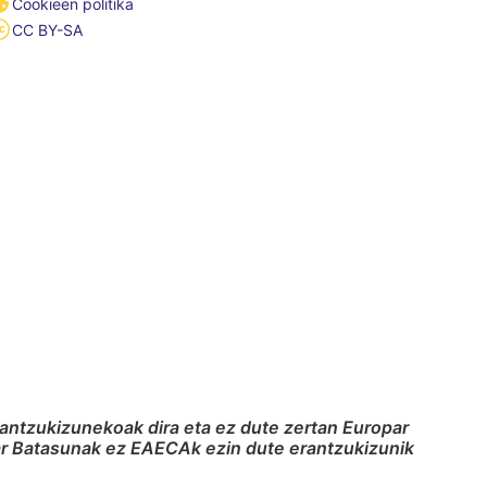
Cookieen politika
CC BY-SA
rantzukizunekoak dira eta ez dute zertan Europar
par Batasunak ez EAECAk ezin dute erantzukizunik