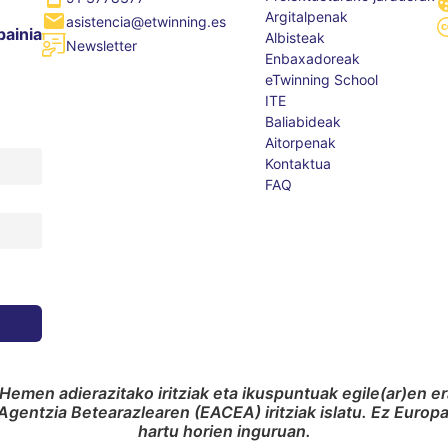
Argitalpenak
asistencia@etwinning.es
painia
Albisteak
Newsletter
Enbaxadoreak
eTwinning School
ITE
Baliabideak
Aitorpenak
Kontaktua
FAQ
Hemen adierazitako iritziak eta ikuspuntuak egile(ar)en e
gentzia Betearazlearen (EACEA) iritziak islatu. Ez Euro
hartu horien inguruan.