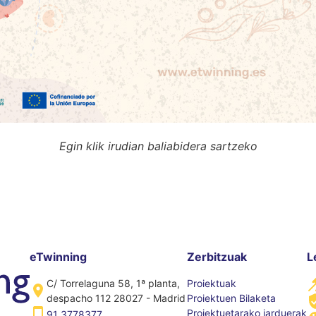
Egin klik irudian baliabidera sartzeko
eTwinning
Zerbitzuak
L
C/ Torrelaguna 58, 1ª planta,
Proiektuak
despacho 112 28027 - Madrid
Proiektuen Bilaketa
Proiektuetarako jarduerak
91 3778377