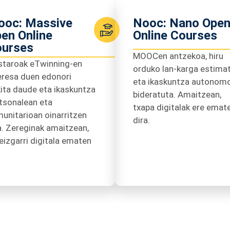
oc: Massive
Nooc: Nano Ope
en Online
Online Courses
urses
MOOCen antzekoa, hiru
staroak eTwinning-en
orduko lan-karga estima
eresa duen edonori
eta ikaskuntza autonom
kita daude eta ikaskuntza
bideratuta. Amaitzean,
tsonalean eta
txapa digitalak ere emat
unitarioan oinarritzen
dira.
a. Zereginak amaitzean,
eizgarri digitala ematen