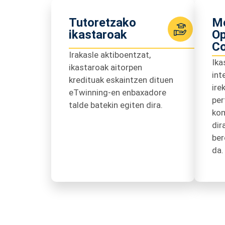
Tutoretzako
Mo
ikastaroak
Op
Co
Irakasle aktiboentzat,
Ika
ikastaroak aitorpen
int
kredituak eskaintzen dituen
ire
eTwinning-en enbaxadore
per
talde batekin egiten dira.
kom
dir
ber
da.