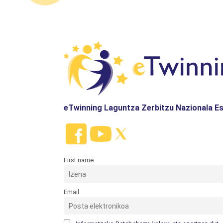
eTwinning Laguntza Zerbitzu Nazionala Es
First name
Email