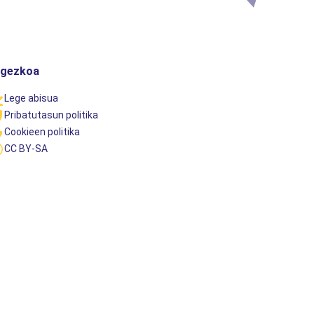
egezkoa
Lege abisua
Pribatutasun politika
Cookieen politika
CC BY-SA