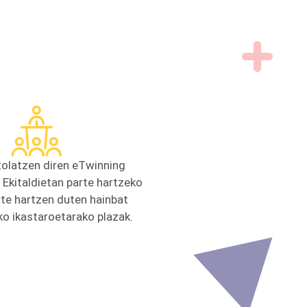
tolatzen diren eTwinning
Ekitaldietan parte hartzeko
rte hartzen duten hainbat
ko ikastaroetarako plazak.