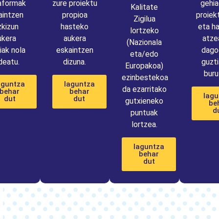
aformak
zure proiektu
gehi
Kalitate
aintzen
propioa
proiekt
Zigilua
zkizun
hasteko
eta h
lortzeko
ukera
aukera
atze
(Nazionala
iak nola
eskaintzen
dago
eta/edo
deatu.
dizuna.
guzti
Europakoa)
buru
ezinbestekoa
aguntza
laguntza
da ezarritako
behar
behar
lagu
dut
dut
gutxieneko
be
d
puntuak
lortzea.
laguntza
behar
dut