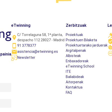
eTwinning
Zerbitzuak
L
C/ Torrelaguna 58, 1ª planta,
Proiektuak
despacho 112 28027 - Madrid
Proiektuen Bilaketa
Proiektuetarako jarduerak
91 3778377
Argitalpenak
asistencia@etwinning.es
painia
Albisteak
Newsletter
Enbaxadoreak
eTwinning School
ITE
Baliabideak
Aitorpenak
Kontaktua
FAQ