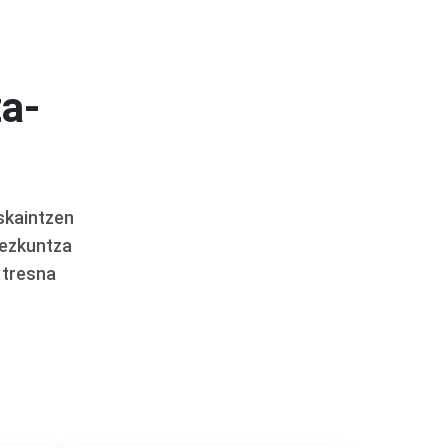
a-
skaintzen
hezkuntza
a tresna