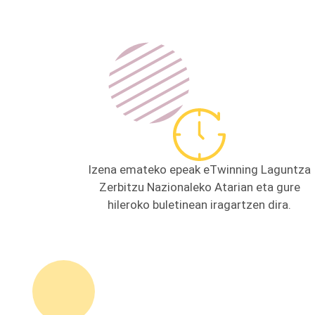
Izena emateko epeak eTwinning Laguntza
Zerbitzu Nazionaleko Atarian eta gure
hileroko buletinean iragartzen dira.