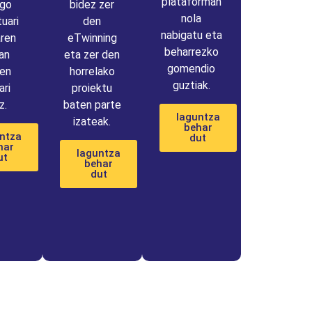
plataforman
ago
bidez zer
nola
uari
den
nabigatu eta
aren
eTwinning
beharrezko
an
eta zer den
gomendio
en
horrelako
guztiak.
ari
proiektu
z.
baten parte
laguntza
izateak.
behar
ntza
dut
har
laguntza
ut
behar
dut