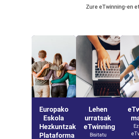
Zure eTwinning-en et
Europako
Lehen
eTw
Eskola
urratsak
ma
Hezkuntzako
eTwinning
Ez
eTw
Plataforma
Bisitatu