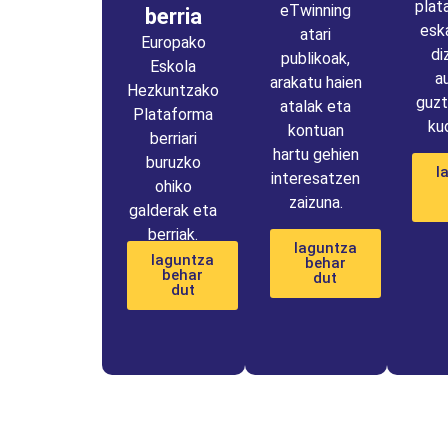
plat
eTwinning
berria
esk
atari
Europako
di
publikoak,
Eskola
a
arakatu haien
Hezkuntzako
guzt
atalak eta
Plataforma
ku
kontuan
berriari
hartu gehien
buruzko
l
interesatzen
ohiko
zaizuna.
galderak eta
berriak.
laguntza
laguntza
behar
behar
dut
dut