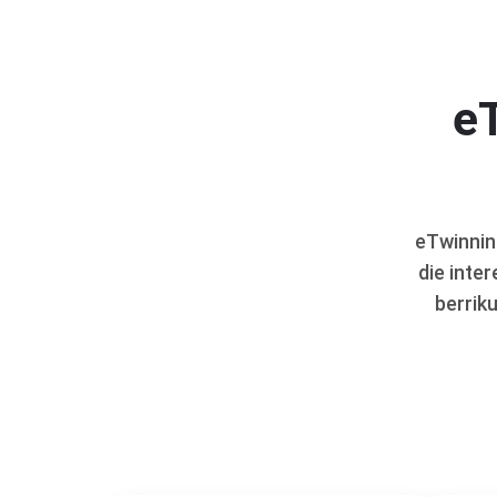
e
eTwinnin
die inte
berriku