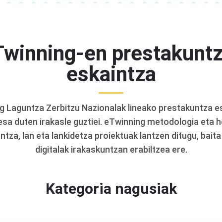
Twinning-en prestakuntz
eskaintza
g Laguntza Zerbitzu Nazionalak lineako prestakuntza e
resa duten irakasle guztiei. eTwinning metodologia eta 
ntza, lan eta lankidetza proiektuak lantzen ditugu, bait
digitalak irakaskuntzan erabiltzea ere.
Kategoria nagusiak