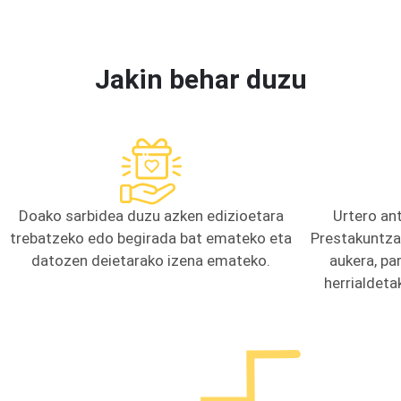
Jakin behar duzu
Doako sarbidea duzu azken edizioetara
Urtero an
trebatzeko edo begirada bat emateko eta
Prestakuntza 
datozen deietarako izena emateko.
aukera, pa
herrialdeta