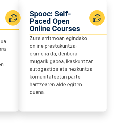
n
Spooc: Self-
Paced Open
Online Courses
Zure erritmoan egindako
tua
online prestakuntza-
ora
ekimena da, denbora
mugarik gabea, ikaskuntzan
en
autogestioa eta hezkuntza
komunitateetan parte
hartzearen alde egiten
duena.