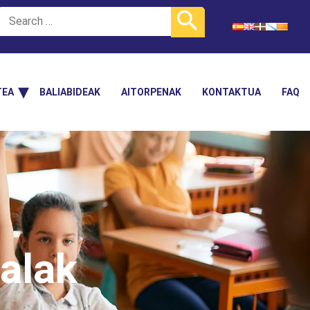
TEA
BALIABIDEAK
AITORPENAK
KONTAKTUA
FAQ
alak