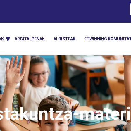
AK
ARGITALPENAK
ALBISTEAK
ETWINNING KOMUNITA
stakuntza-materi