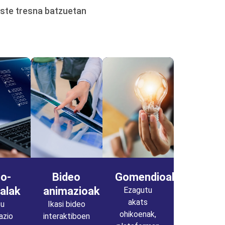
este tresna batzuetan
eo-
Bideo
Gomendioak
ialak
animazioak
Ezagutu
akats
tu
Ikasi bideo
ohikoenak,
azio
interaktiboen