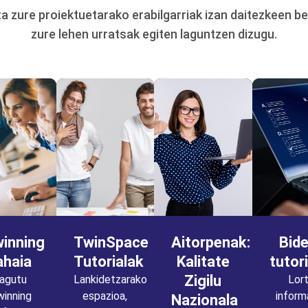
a zure proiektuetarako erabilgarriak izan daitezkeen b
zure lehen urratsak egiten laguntzen dizugu.
inning
TwinSpace
Aitorpenak:
Bid
haia
Tutorialak
Kalitate
tutor
Zigilu
agutu
Lankidetzarako
Lor
inning
espazioa,
inform
Nazionala