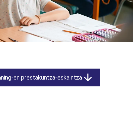
ning-en prestakuntza-eskaintza