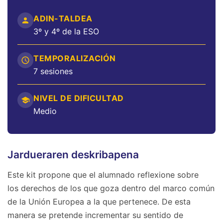
ADIN-TALDEA
3º y 4º de la ESO
TEMPORALIZACIÓN
7 sesiones
NIVEL DE DIFICULTAD
Medio
Jardueraren deskribapena
Este kit propone que el alumnado reflexione sobre
los derechos de los que goza dentro del marco común
de la Unión Europea a la que pertenece. De esta
manera se pretende incrementar su sentido de