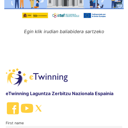
Egin klik irudian baliabidera sartzeko
eTwinning Laguntza Zerbitzu Nazionala Espainia
First name