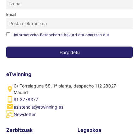
Email
Informatzeko Betebeharra irakurri eta onartzen dut
eTwinning
C/ Torrelaguna 58, 1ª planta, despacho 112 28027 -
Madrid
91 3778377
asistencia@etwinning.es
Newsletter
Zerbitzuak
Legezkoa