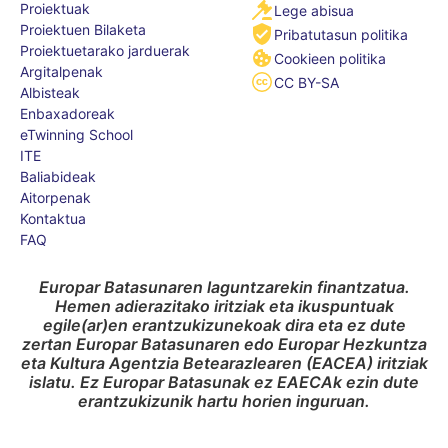
Proiektuak
Lege abisua
Proiektuen Bilaketa
Pribatutasun politika
Proiektuetarako jarduerak
Cookieen politika
Argitalpenak
CC BY-SA
Albisteak
Enbaxadoreak
eTwinning School
ITE
Baliabideak
Aitorpenak
Kontaktua
FAQ
Europar Batasunaren laguntzarekin finantzatua.
Hemen adierazitako iritziak eta ikuspuntuak
egile(ar)en erantzukizunekoak dira eta ez dute
zertan Europar Batasunaren edo Europar Hezkuntza
eta Kultura Agentzia Betearazlearen (EACEA) iritziak
islatu. Ez Europar Batasunak ez EAECAk ezin dute
erantzukizunik hartu horien inguruan.