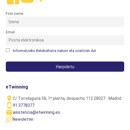
First name
Email
Informatzeko Betebeharra irakurri eta onartzen dut
eTwinning
C/ Torrelaguna 58, 1ª planta, despacho 112 28027 - Madrid
91 3778377
asistencia@etwinning.es
Newsletter