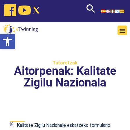
Open toolbar
Tutoretzak
Aitorpenak: Kalitate
Zigilu Nazionala
Kalitate Zigilu Nazionale eskatzeko formulario