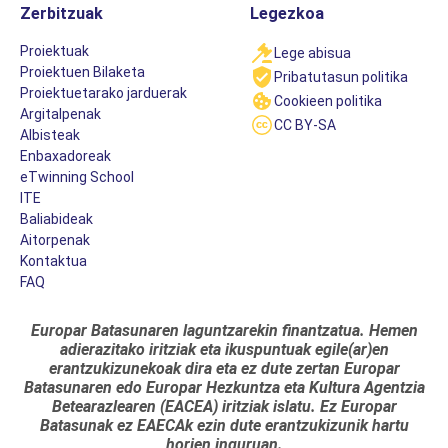
Zerbitzuak
Legezkoa
Proiektuak
Lege abisua
Proiektuen Bilaketa
Pribatutasun politika
Proiektuetarako jarduerak
Cookieen politika
Argitalpenak
CC BY-SA
Albisteak
Enbaxadoreak
eTwinning School
ITE
Baliabideak
Aitorpenak
Kontaktua
FAQ
Europar Batasunaren laguntzarekin finantzatua. Hemen
adierazitako iritziak eta ikuspuntuak egile(ar)en
erantzukizunekoak dira eta ez dute zertan Europar
Batasunaren edo Europar Hezkuntza eta Kultura Agentzia
Betearazlearen (EACEA) iritziak islatu. Ez Europar
Batasunak ez EAECAk ezin dute erantzukizunik hartu
horien inguruan.