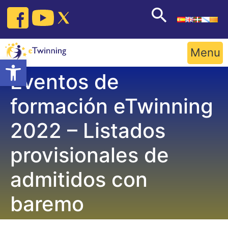
Skip
to
content
Menu
Open toolbar
Eventos de
formación eTwinning
2022 – Listados
provisionales de
admitidos con
baremo