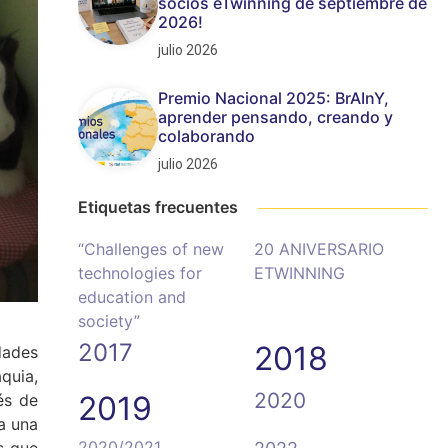
socios eTwinning de septiembre de
2026!
julio 2026
Premio Nacional 2025: BrAInY,
aprender pensando, creando y
colaborando
julio 2026
Etiquetas frecuentes
“Challenges of new
20 ANIVERSARIO
technologies for
ETWINNING
education and
society”
2017
2018
dades
quia,
2020
2019
és de
a una
2020/2021
s que