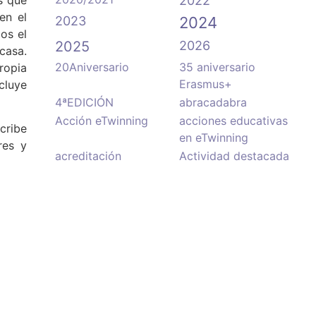
2022
en el
2023
2024
os el
2025
2026
casa.
20Aniversario
35 aniversario
ropia
Erasmus+
cluye
4ªEDICIÓN
abracadabra
Acción eTwinning
acciones educativas
cribe
en eTwinning
res y
acreditación
Actividad destacada