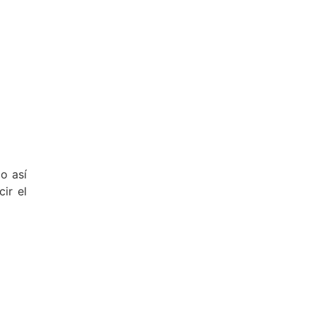
o así
ir el