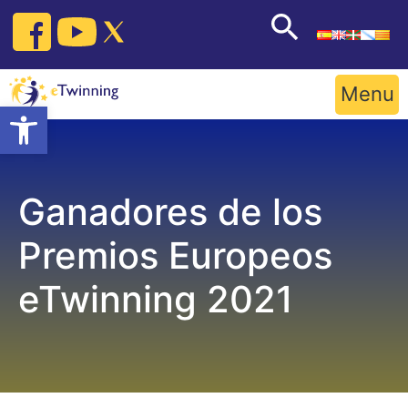
Skip
to
content
Menu
Open toolbar
Ganadores de los
Premios Europeos
eTwinning 2021