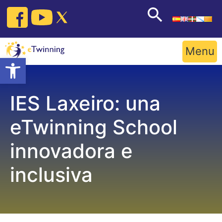
Skip
to
content
Menu
Open toolbar
IES Laxeiro: una
eTwinning School
innovadora e
inclusiva