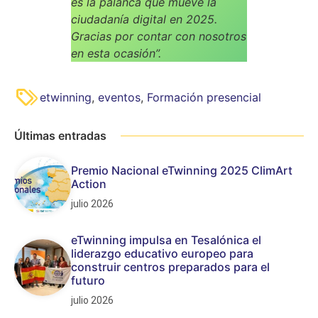
es la palanca que mueve la
ciudadanía digital en 2025.
Gracias por contar con nosotros
en esta ocasión”.
etwinning
,
eventos
,
Formación presencial
Últimas entradas
Premio Nacional eTwinning 2025 ClimArt
Action
julio 2026
eTwinning impulsa en Tesalónica el
liderazgo educativo europeo para
construir centros preparados para el
futuro
julio 2026