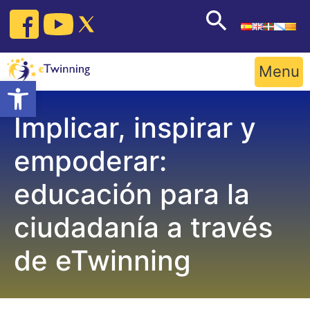
Skip
to
content
Menu
Open toolbar
Implicar, inspirar y
empoderar:
educación para la
ciudadanía a través
de eTwinning