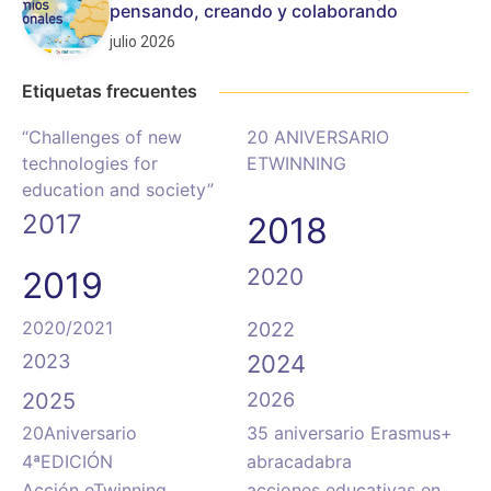
pensando, creando y colaborando
julio 2026
Etiquetas frecuentes
“Challenges of new
20 ANIVERSARIO
technologies for
ETWINNING
education and society”
2017
2018
2020
2019
2020/2021
2022
2023
2024
2025
2026
20Aniversario
35 aniversario Erasmus+
4ªEDICIÓN
abracadabra
Acción eTwinning
acciones educativas en