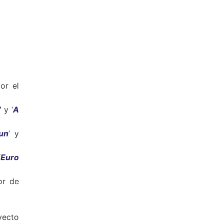
or el
’
y ‘
A
fun
’ y
‘
Eur
o
or de
yecto