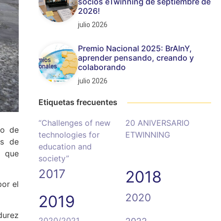
socios eTwinning de septiembre de
2026!
julio 2026
Premio Nacional 2025: BrAInY,
aprender pensando, creando y
colaborando
julio 2026
Etiquetas frecuentes
“Challenges of new
20 ANIVERSARIO
co de
technologies for
ETWINNING
os de
education and
s que
society”
2017
2018
or el
2020
2019
durez
2020/2021