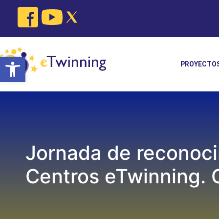
Skip
to
content
Open toolbar
PROYECTO
Jornada de reconoci
Centros eTwinning. 