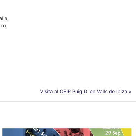
lla,
rro
Visita al CEIP Puig D´en Valls de Ibiza »