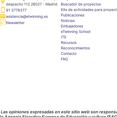
despacho 112 28027 - Madrid
Buscador de proyectos
Kits de actividades para proyec
91 3778377
Publicaciones
asistencia@etwinning.es
Noticias
Newsletter
Embajadores
eTwinning School
ITE
Recursos
Reconocimientos
Contacto
FAQ
 Las opiniones expresadas en este sitio web son responsab
 la Agencia Ejecutiva Europea de Educación y cultura (EA