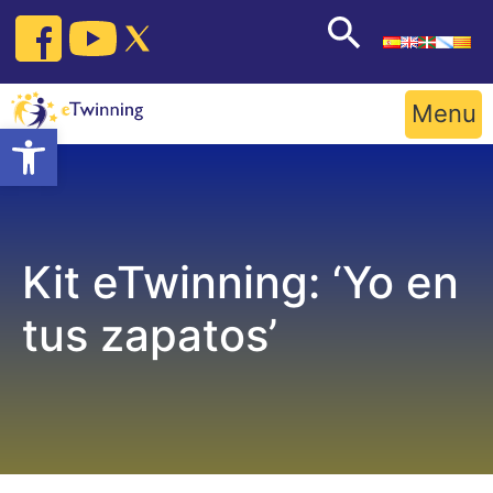
Skip
to
content
Menu
Open toolbar
Kit eTwinning: ‘Yo en
tus zapatos’