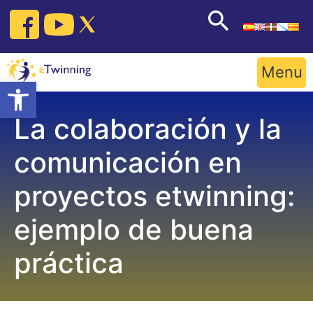
Skip
to
content
Menu
Open toolbar
La colaboración y la
comunicación en
proyectos etwinning:
ejemplo de buena
práctica